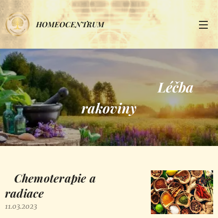
HOMEOCENTRUM
Léčba
rakoviny
Chemoterapie a
radiace
11.03.2023