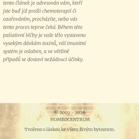
tento článek je adresován vám, kteří
jste buď již prošli chemoterapií či
ozařováním, procházíte, nebo vás
tento proces teprve čeká. Během této
paliativní léčby je vaše tělo vystaveno
vysokým dávkám toxinů, váš imunitní
systém je oslaben, a ve většině
případů se dostaví nežádoucí účinky.
© 2002 - 2026
HOMEOCENTRUM
Tvořeno s láskou ke všem živým bytostem.