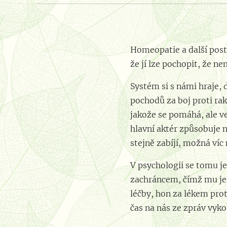
Homeopatie a další postu
že jí lze pochopit, že n
Systém si s námi hraje, 
pochodů za boj proti rak
jakože se pomáhá, ale ve
hlavní aktér způsobuje 
stejně zabíjí, možná ví
V psychologii se tomu j
zachráncem, čímž mu je 
léčby, hon za lékem prot
čas na nás ze zpráv vyko