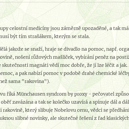
py celostní medicíny jsou záměrně upozaděné, a tak málokd
emusí být tím strašákem, kterým se stala.
dělá jakože se snaží, hraje se divadlo na pomoc, např. o
ovině, nošení růžových mašliček, vybírání peněz na posti
 skutečnosti magnáti vědí moc dobře, že jí lze léčit a jak.
nemoc, a pak nabízí pomoc v podobě drahé chemické léčby
c než sama "rakovina").
evu říká Münchausen syndrom by proxy - pečovatel způso
oběť zavázána a tak se kolečko uzavírá a spinuje dál a dá
i rakovině, který slibuje Nobelovu cenu, vědci se předhán
uknou slibné novinky, ale skutečné řešení z řad klasických