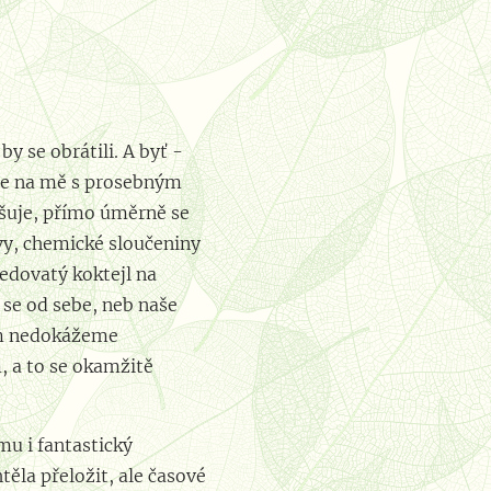
y se obrátili. A byť -
 se na mě s prosebným
yšuje, přímo úměrně se
ovy, chemické sloučeniny
 jedovatý koktejl na
í se od sebe, neb naše
ším nedokážeme
, a to se okamžitě
mu i fantastický
la přeložit, ale časové