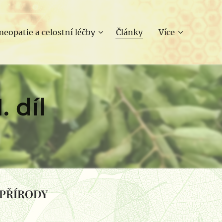
eopatie a celostní léčby
Články
Více
I. díl
 PŘÍRODY