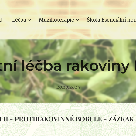
d
Léčba
Muzikoterapie
Škola Esenciální hom
tní léčba rakoviny 
20.10.2025
II - PROTIRAKOVINNÉ BOBULE - ZÁZRAK