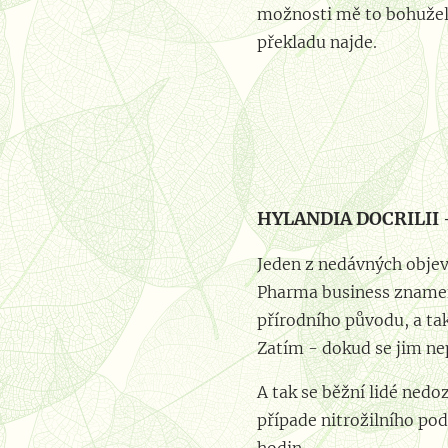
možnosti mě to bohužel n
překladu najde.
⚜️⚜️⚜️⚜️⚜️⚜️⚜️⚜️⚜️⚜
HYLANDIA DOCRILII 
Jeden z nedávných objev
Pharma business znamen
přírodního původu, a tak
Zatím - dokud se jim ne
A tak se běžní lidé ned
případe nitrožilního p