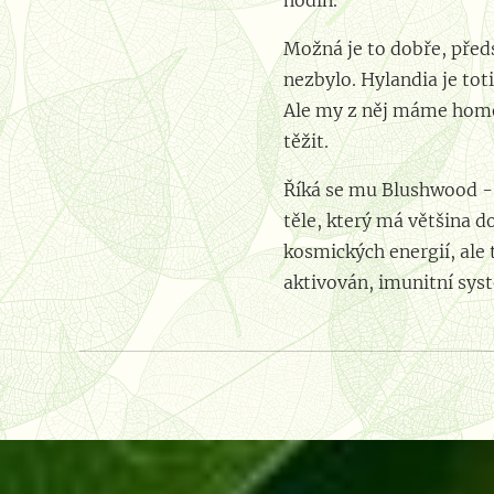
hodin.
Možná je to dobře, předs
nezbylo. Hylandia je to
Ale my z něj máme homeo
těžit.
Říká se mu Blushwood - 
těle, který má většina 
kosmických energií, ale 
aktivován, imunitní sys