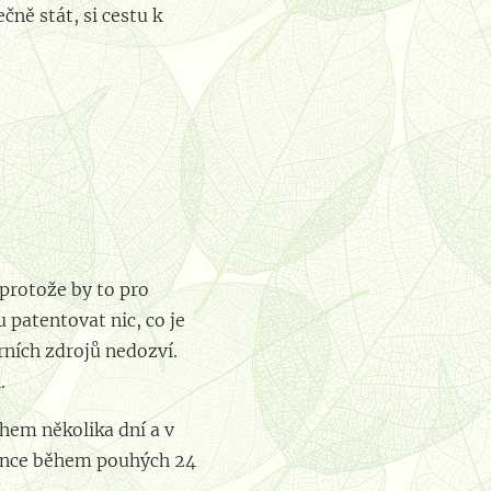
ně stát, si cestu k
 protože by to pro
patentovat nic, co je
rních zdrojů nedozví.
.
hem několika dní a v
konce během pouhých 24