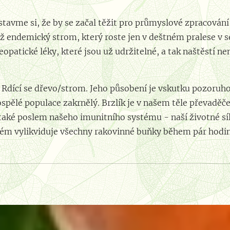
tavme si, že by se začal těžit pro průmyslové zpracování -
tiž endemický strom, který roste jen v deštném pralese v
patické léky, které jsou už udržitelné, a tak naštěstí 
Rdící se dřevo/strom. Jeho působení je vskutku pozoruhod
dospělé populace zakrnělý. Brzlík je v našem těle převad
také poslem našeho imunitního systému - naší životné síly
tém vylikviduje všechny rakovinné buňky během pár hodi