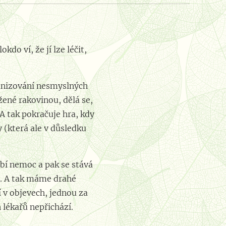
o ví, že jí lze léčit,
rganizování nesmyslných
žené rakovinou, dělá se,
 A tak pokračuje hra, kdy
 (která ale v důsledku
bí nemoc a pak se stává
l. A tak máme drahé
í v objevech, jednou za
 lékařů nepřichází.