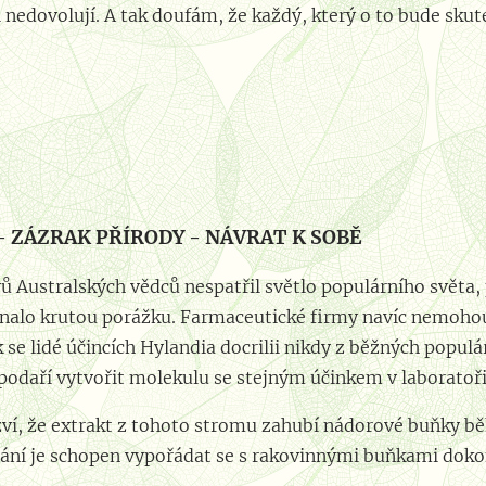
edovolují. A tak doufám, že každý, který o to bude skuteč
️⚜️⚜️⚜️⚜️⚜️⚜️⚜️⚜️⚜️⚜️⚜️⚜️⚜️⚜️⚜️⚜️⚜️⚜️
- ZÁZRAK PŘÍRODY - NÁVRAT K SOBĚ
ů Australských vědců nespatřil světlo populárního světa,
alo krutou porážku. Farmaceutické firmy navíc nemohou 
 se lidé účincích Hylandia docrilii nikdy z běžných populá
podaří vytvořit molekulu se stejným účinkem v laboratoři
ozví, že extrakt z tohoto stromu zahubí nádorové buňky bě
odání je schopen vypořádat se s rakovinnými buňkami do