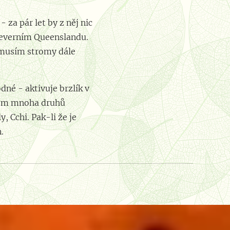
 za pár let by z něj nic
 severním Queenslandu.
nemusím stromy dále
né - aktivuje brzlík v
ěčem mnoha druhů
, Cchi. Pak-li že je
n.