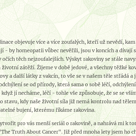
️⚜️⚜️⚜️⚜️⚜️⚜️⚜️⚜️⚜️⚜️⚜️⚜️⚜️⚜️⚜️⚜️⚜️⚜️
nace objevuje více a více zoufalých, kteří už nevědí, kam b
í - by homeopatii vůbec nevěřili, jsou v koncích a dívají
 očích těch nejzoufalejších. Výskyt rakoviny se stále nav
a životní zátěží. Žijeme v době jedové, a všechny těžké k
kovy a další látky z vakcín, to vše se v našem těle střádá a
 odchýlení se od přírody, která sama o sobě léčí, odchýlen
, když jí necháme, léčí - tohle vše způsobuje, že se se v
stavu, kdy naše životní síla již nemá kontrolu nad tělem
vatelné bujení, kterému říkáme rakovina.
ytvořit pro vás menší seriál o rakovině, a nahrává mi k to
e Truth About Cancer". Již před mnoha lety jsem ho chtě