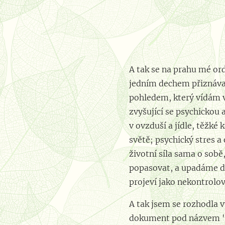
⚜️⚜️⚜️⚜️⚜️⚜️⚜️⚜️⚜️⚜
A tak se na prahu mé ordi
jedním dechem přiznávaj
pohledem, který vídám v
zvyšující se psychickou 
v ovzduší a jídle, těžké 
světě; psychický stres a
životní síla sama o sobě
popasovat, a upadáme do 
projeví jako nekontrolo
A tak jsem se rozhodla v
dokument pod názvem "Th